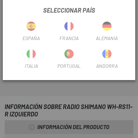
SELECCIONAR PAÍS
ESPAÑA
FRANCIA
ALEMANIA
Todos los recambios que necesites para tu bicicleta los
tienes en
Escapa.
Como el
Radio Shimano WH-RS11-R Izquierdo
ITALIA
PORTUGAL
ANDORRA
INFORMACIÓN SOBRE RADIO SHIMANO WH-RS11-
R IZQUIERDO
INFORMACIÓN DEL PRODUCTO