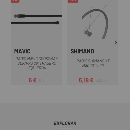
MAVIC
SHIMANO
S
RADIO MAVIC CROSSMAX
RADIO SHIMANO XT
SLR/PRO 29" TRASERO
M8000 TL29
IZQUIERDA
6 €
5,18 €
6 €
6,09 €
Precio
Precio regular
Precio
Precio regular
EXPLORAR