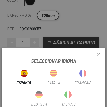
Negro
COLOR:
305mm
LARGO RADIO:
REF:
DQY01206057
-
+
AÑADIR AL CARRITO
ENTREGA EN 48 HORAS
SELECCIONAR IDIOMA
Excepto últimas unidades o productos en liquidación.
Consultar tiempos de entrega estimados al elegir
método de envío.
ESPAÑOL
CATALÀ
FRANÇAIS
Últimas unidades en stock
DEUTSCH
ITALIANO