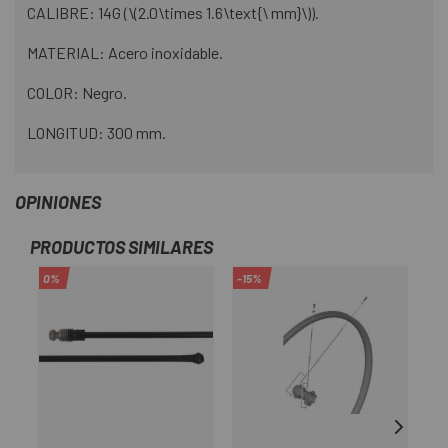
CALIBRE: 14G (\(2.0\times 1.6\text{\ mm}\)).
MATERIAL: Acero inoxidable.
COLOR: Negro.
LONGITUD: 300 mm.
OPINIONES
PRODUCTOS SIMILARES
0%
-15%