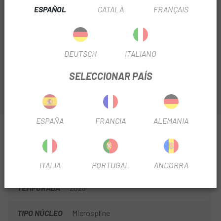
ruedas necesitan. El
Nucleo Formula Para
ESPAÑOL
CATALÀ
FRANÇAIS
Specialized
es un cuerpo de rueda libre compatible con
sistemas de transmisión Shimano Micro Spline. Está
fabricado en acero y cuenta con un mecanismo de
trinquete de 3 palancas. Además, incluye un tapón
DEUTSCH
ITALIANO
roscado en el extremo del lado del disco.
SELECCIONAR PAÍS
ESPAÑA
FRANCIA
ALEMANIA
INFORMACIÓN SOBRE NUCLEO FORMULA PARA
SPECIALIZED
FICHA DE PRODUCTO
ITALIA
PORTUGAL
ANDORRA
TEMPORADA
2025
TIPO NÚCLEO
Microspline