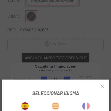
SHIMANO MICROSPLINE
TALLA:
Negro
COLOR:
REF:
DX34S212100003
Sin Stock
AVÍSAME CUANDO ESTÉ DISPONIBLE
SELECCIONAR IDIOMA
En
Escapa
puedes encontrar los recambios que tus