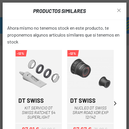
PRODUCTOS SIMILARES
Ahora mismo no tenemos stock en este producto, te
proponemos algunos artículos similares que sí tenemos en
stock
-12%
-12%
-12%
favori
DT SWISS
DT SWISS
DT
N
KIT SERVICIO DT
NUCLEO DT SWISS
SWISS RATCHET 54
SRAM ROAD XDR EXP
MI
SUPERLIGHT
12/142