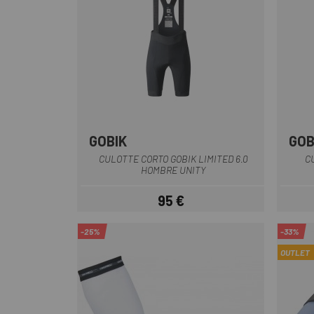
GOBIK
GOB
Negro
CULOTTE CORTO GOBIK LIMITED 6.0
C
HOMBRE UNITY
95 €
Precio
-25%
-33%
OUTLET