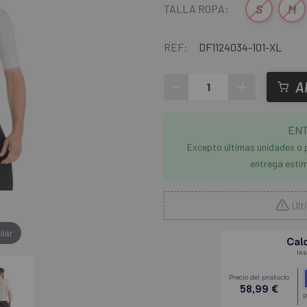
S
M
TALLA ROPA:
REF:
DF1124034-101-XL
-
+
A
ENT
Excepto últimas unidades o 
entrega estim
Últ
liar