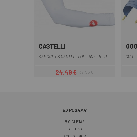
CASTELLI
GO
Blanco
Negro
MANGUITOS CASTELLI UPF 50+ LIGHT
CUBIE
24,49 €
32,95 €
Precio
Precio regular
EXPLORAR
BICICLETAS
RUEDAS
ACCESORIOS