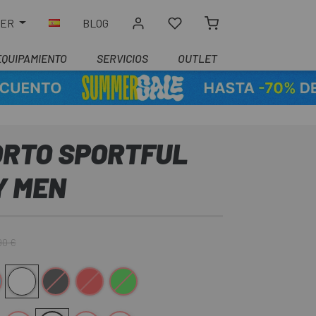
LER
BLOG
EQUIPAMIENTO
SERVICIOS
OUTLET
ORTO SPORTFUL
Y MEN
90 €
Blanco
Negro
Rojo
Verde