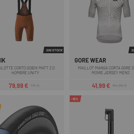
SIN STOCK
S
IK
GORE WEAR
Azul Oscuro
Azul-Verde
Marrón
Naranja
Negro
+2
Blanco-Gris
Negro-Gri
ULOTTE CORTO GOBIK MATT 2.0
MAILLOT MANGA CORTA GORE S
HOMBRE UNITY
MOIRE JERSEY MENS
79,99 €
41,99 €
115 €
84,95 €
Precio
Precio regular
Precio
Precio regul
-15%