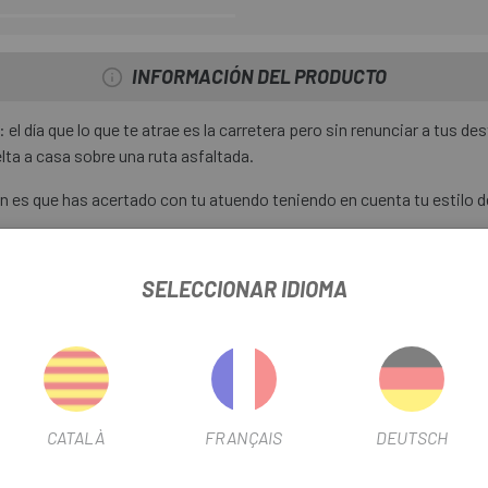
INFORMACIÓN DEL PRODUCTO
el día que lo que te atrae es la carretera pero sin renunciar a tus d
lta a casa sobre una ruta asfaltada.
lín es que has acertado con tu atuendo teniendo en cuenta tu estilo 
a comodidad que buscas en cualquier situación
SELECCIONAR IDIOMA
n cremallera en la parte trasera
te costura plana
más larga
CATALÀ
FRANÇAIS
DEUTSCH