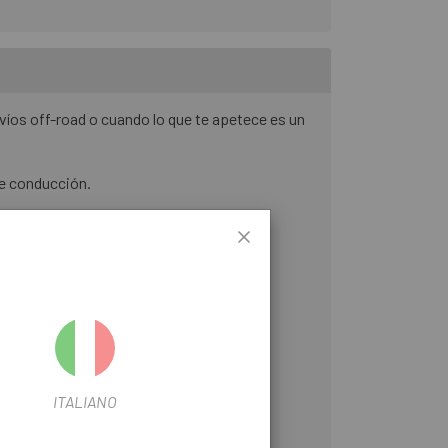
esvíos off-road o cuando lo que te apetece es un
de conducción.
ITALIANO