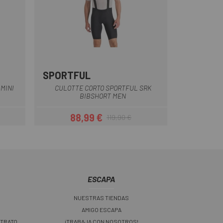
SPORTFUL
Negro
MINI
CULOTTE CORTO SPORTFUL SRK
BIBSHORT MEN
88,99 €
119,90 €
ar
Precio
Precio regular
ESCAPA
NUESTRAS TIENDAS
AMIGO ESCAPA
 TRATO
¡TRABAJA CON NOSOTROS!