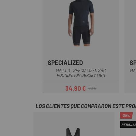
SPECIALIZED
S
Negro
Rosa
MAILLOT SPECIALIZED SBC
MA
FOUNDATION JERSEY MEN
34,90 €
79 €
Precio
Precio regular
LOS CLIENTES QUE COMPRARON ESTE PR
-30%
REBAJA