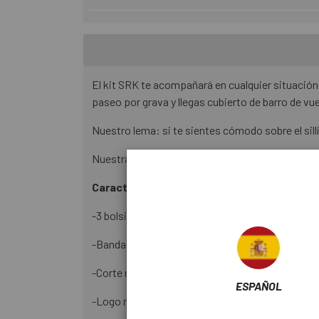
El kit SRK te acompañará en cualquier situación: 
paseo por grava y llegas cubierto de barro de vue
Nuestro lema: si te sientes cómodo sobre el sil
Nuestra convicción: con este kit conseguirás l
Características
-3 bolsillos clásicos más un bolsillo adicional co
-Banda elástica en las mangas con una resisten
-Corte relajado con una cremallera ligeramente 
ESPAÑOL
-Logo reflectante delante y detrás