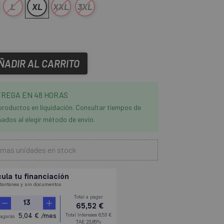
L
XL
XXL
3XL
ÑADIR AL CARRITO
REGA EN 48 HORAS
productos en liquidación. Consultar tiempos de
ados al elegir método de envío.
imas unidades en stock