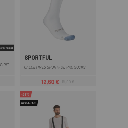
IN STOCK
SPORTFUL
s
Blanco
Negro
PIRIT
CALCETINES SPORTFUL PRO SOCKS
12,60 €
16,90 €
ar
Precio
Precio regular
-25%
REBAJAS