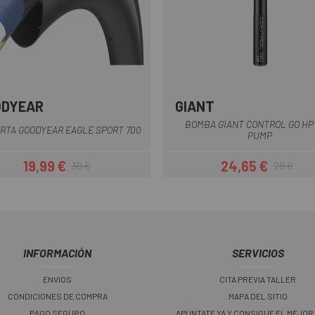
ODYEAR
GIANT
Negro
Negro
BOMBA GIANT CONTROL GO HP 
RTA GOODYEAR EAGLE SPORT 700
PUMP
19,99 €
24,65 €
30 €
29 €
Precio
Precio regular
Precio
Precio regul
INFORMACIÓN
SERVICIOS
ENVIOS
CITA PREVIA TALLER
CONDICIONES DE COMPRA
MAPA DEL SITIO
PAGO SEGURO
APÚNTATE YA Y CONSIGUE EL MEJOR