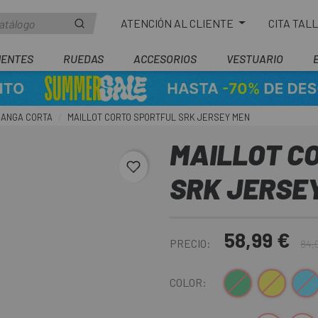
ATENCIÓN AL CLIENTE
CITA TAL
ENTES
RUEDAS
ACCESORIOS
VESTUARIO
ANGA CORTA
MAILLOT CORTO SPORTFUL SRK JERSEY MEN
MAILLOT C
favorite_border
SRK JERSE
58,99 €
PRECIO:
84,
Verde Oliva
Amarillo
Azul
COLOR: