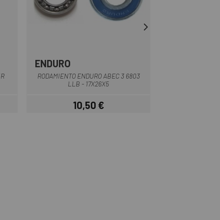
ENDURO
ENDURO
MR
RODAMIENTO ENDURO ABEC 3 6803
RODAMIENTO EN
LLB - 17X26X5
18307 LLB
10,50 €
12,
Precio