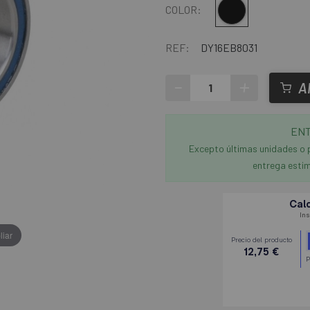
Multi
COLOR:
REF:
DY16EB8031
-
+
A
ENT
Excepto últimas unidades o 
entrega estim
liar