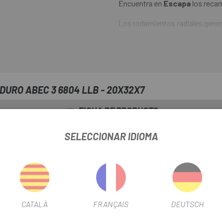
Encuentra en
Escapa
los recam
Los rodamientos radiales gene
algunos diseños de núcleos, buj
3 6804 LLB - 20X32X7
cuenta
bolas de grado 10, sellos de labe
diario y los elementos, y para 
sintética resistente al agua a al
URO ABEC 3 6804 LLB - 20X32X7
FICHA DE PRODUCTO
SELECCIONAR IDIOMA
INFORMACIÓN DEL PRODUCTO
de aleación de cromo con alto contenido de carbono 52100 combinado
CATALÀ
FRANÇAIS
DEUTSCH
ternos y contener el 90 % de relleno Mobil XHP 222 grasa sintética a