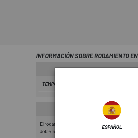
INFORMACIÓN SOBRE RODAMIENTO END
TEMPORADA
2024
El rodamiento radial ABEC-3 cuenta con anillos 
ESPAÑOL
doble labio (LLB) para soportar los elementos ex