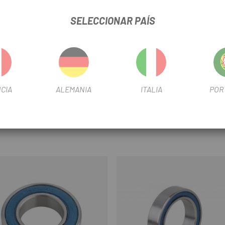
SELECCIONAR PAÍS
, dos veces más redondas que el standard de la industria.
n.
CIA
ALEMANIA
ITALIA
POR