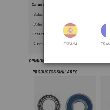
Características:
· Bolas en acero Chromium de grado 10.
· Bolas de alta precisión dentro del 10/1.000.000
· Pistas en aleación Chromium 52100 High Carbo
ESPAÑA
FRAN
· Ausencia de ruido en movimiento.
OPINIONES
PRODUCTOS SIMILARES