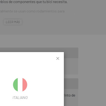
bios de componentes que tu bici necesita.
ralmente se usan como rodamientos para
es, pedales, etc. El
Rodamiento Enduro Abec
LEER MÁS
 con carreras de diseño de ranura profunda, con
rinto de doble labio (LLB) para resistir el uso
contener el 90 % de grasa Mobilux NGLI 2
ta presión.
s con bolas de grado 10 y sellos de laberinto de
ITALIANO
 prueba de agua de alta presión