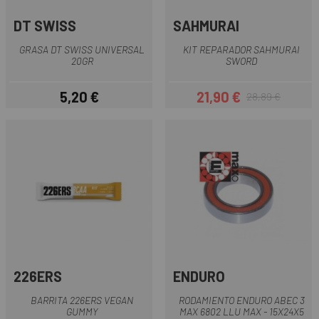
DT SWISS
SAHMURAI
GRASA DT SWISS UNIVERSAL
KIT REPARADOR SAHMURAI
20GR
SWORD
5,20 €
21,90 €
28,89 €
Precio
Precio
Precio regular
226ERS
ENDURO
BARRITA 226ERS VEGAN
RODAMIENTO ENDURO ABEC 3
GUMMY
MAX 6802 LLU MAX - 15X24X5