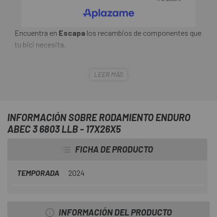
Encuentra en
Escapa
los recambios de componentes que
tu bici necesita.
Los rodamientos radiales generalmente se usan como
LEER MÁS
rodamientos para algunos diseños de núcleos, bujes,
pedales, etc. El
Rodamiento Enduro Abec 3 6803 LLB
- 17X26X5
cuenta con carreras de diseño de ranura
profunda, con bolas de grado 10, sellos de laberinto de
INFORMACIÓN SOBRE RODAMIENTO ENDURO
doble labio (LLB) para resistir el uso diario y los elementos,
ABEC 3 6803 LLB - 17X26X5
y para contener el 90 % de grasa Mobilux NGLI 2 sintética
resistente al agua a alta presión.
FICHA DE PRODUCTO
TEMPORADA
2024
INFORMACIÓN DEL PRODUCTO