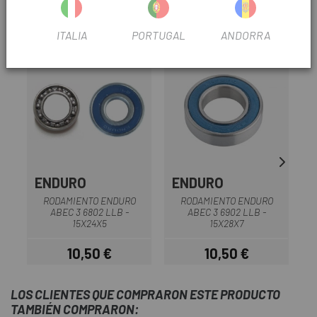
OPINIONES
PRODUCTOS SIMILARES
ITALIA
PORTUGAL
ANDORRA
ENDURO
ENDURO
RODAMIENTO ENDURO
RODAMIENTO ENDURO
ABEC 3 6802 LLB -
ABEC 3 6902 LLB -
15X24X5
15X28X7
10,50 €
10,50 €
Precio
Precio
LOS CLIENTES QUE COMPRARON ESTE PRODUCTO
TAMBIÉN COMPRARON: