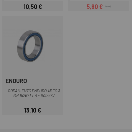
10,50 €
5,60 €
7 €
Precio
Precio
Precio regular
ENDURO
RODAMIENTO ENDURO ABEC 3
MR 15267 LLB - 15X26X7
13,10 €
Precio