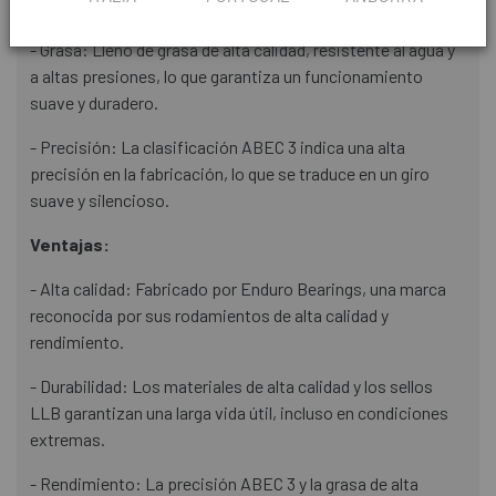
prolongando la vida útil del rodamiento.
- Grasa: Lleno de grasa de alta calidad, resistente al agua y
a altas presiones, lo que garantiza un funcionamiento
suave y duradero.
- Precisión: La clasificación ABEC 3 indica una alta
precisión en la fabricación, lo que se traduce en un giro
suave y silencioso.
Ventajas:
- Alta calidad: Fabricado por Enduro Bearings, una marca
reconocida por sus rodamientos de alta calidad y
rendimiento.
- Durabilidad: Los materiales de alta calidad y los sellos
LLB garantizan una larga vida útil, incluso en condiciones
extremas.
- Rendimiento: La precisión ABEC 3 y la grasa de alta