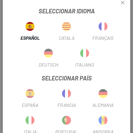
FICHA DE PRODUCTO
SELECCIONAR IDIOMA
TEMPORADA
2024
ESPAÑOL
CATALÀ
FRANÇAIS
INFORMACIÓN DEL PRODUCTO
Características:
DEUTSCH
ITALIANO
- Dimensiones: 18x30x7mm (diámetro interno, diámetro
SELECCIONAR PAÍS
externo y ancho, respectivamente).
- Material: Acero al cromo de alta calidad, endurecido y
pulido para una mayor durabilidad y resistencia a la
ESPAÑA
FRANCIA
ALEMANIA
corrosión.
- Sellos: LLB (doble labio, laberinto), que ofrecen una
excelente protección contra el agua, el polvo y la suciedad,
ITALIA
PORTUGAL
ANDORRA