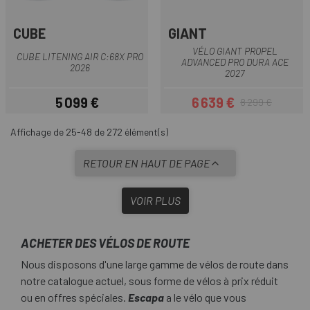
CUBE
GIANT
VÉLO GIANT PROPEL
CUBE LITENING AIR C:68X PRO
ADVANCED PRO DURA ACE
2026
2027
5 099 €
6 639 €
8 299 €
Prix
Prix
Prix habituel
Affichage de 25-48 de 272 élément(s)
RETOUR EN HAUT DE PAGE
VOIR PLUS
ACHETER DES VÉLOS DE ROUTE
Nous disposons d'une large gamme de vélos de route dans
notre catalogue actuel, sous forme de vélos à prix réduit
ou en offres spéciales.
Escapa
a le vélo que vous