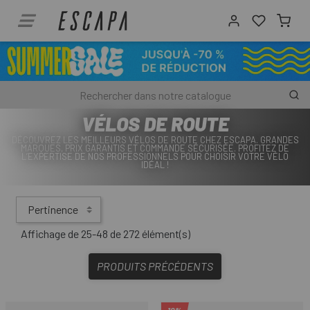
VÉLOS DE ROUTE
DÉCOUVREZ LES MEILLEURS VÉLOS DE ROUTE CHEZ ESCAPA. GRANDES
MARQUES, PRIX GARANTIS ET COMMANDE SÉCURISÉE. PROFITEZ DE
L’EXPERTISE DE NOS PROFESSIONNELS POUR CHOISIR VOTRE VÉLO
IDÉAL !
Pertinence
Affichage de 25-48 de 272 élément(s)
PRODUITS PRÉCÉDENTS