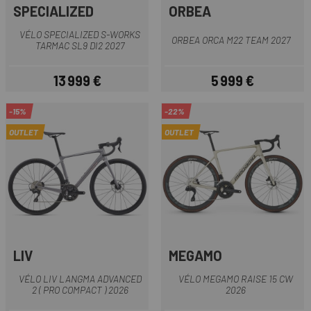
SPECIALIZED
ORBEA
VÉLO SPECIALIZED S-WORKS
ORBEA ORCA M22 TEAM 2027
TARMAC SL9 DI2 2027
13 999 €
5 999 €
Prix
Prix
-15%
-22%
OUTLET
OUTLET
LIV
MEGAMO
VÉLO LIV LANGMA ADVANCED
VÉLO MEGAMO RAISE 15 CW
2 ( PRO COMPACT ) 2026
2026