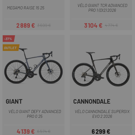
VÉLO GIANT TCR ADVANCED
MEGAMO RAISE 15 25
PRO 1 (DI2) 2026
2 889 €
3 104 €
3 699 €
4 774 €
Prix
Prix habituel
Prix
Prix habituel
-37%
OUTLET
GIANT
CANNONDALE
VÉLO GIANT DEFY ADVANCED
VÉLO CANNONDALE SUPERSIX
PRO 0 25
EVO 2 2026
4 139 €
6 299 €
6 574 €
Prix
Prix habituel
Prix