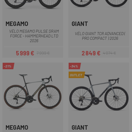
MEGAMO
GIANT
VÉLO MEGAMO PULSE SRAM
VÉLO GIANT TCR ADVANCED (
FORCE - HAMMERHEAD LTD
PRO COMPACT ) 2026
2026
5 999 €
2 849 €
7 999 €
4 074 €
Prix
Prix habituel
Prix
Prix habituel
-21%
-34%
OUTLET
MEGAMO
GIANT