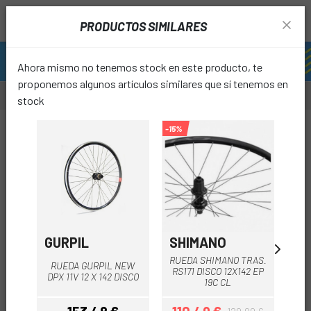
PRODUCTOS SIMILARES
Ahora mismo no tenemos stock en este producto, te
proponemos algunos artículos similares que sí tenemos en
stock
-50%
-15%
-24%
OUTL
favori
GURPIL
SHIMANO
DT
RUEDA SHIMANO TRAS.
RUEDA GURPIL NEW
RUE
RS171 DISCO 12X142 EP
DPX 11V 12 X 142 DISCO
SW
19C CL