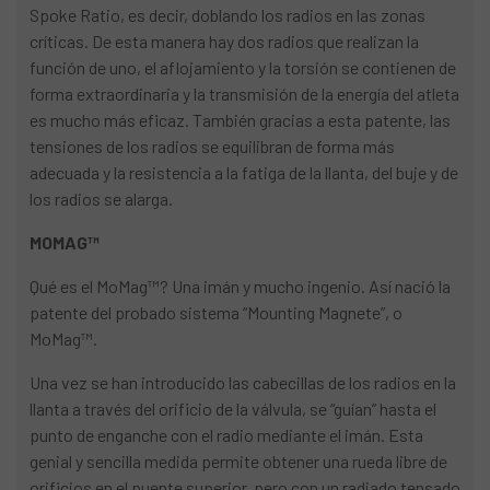
Spoke Ratio, es decir, doblando los radios en las zonas
críticas. De esta manera hay dos radios que realizan la
función de uno, el aflojamiento y la torsión se contienen de
forma extraordinaria y la transmisión de la energía del atleta
es mucho más eficaz. También gracias a esta patente, las
tensiones de los radios se equilibran de forma más
adecuada y la resistencia a la fatiga de la llanta, del buje y de
los radios se alarga.
MOMAG™
Qué es el MoMag™? Una imán y mucho ingenio. Así nació la
patente del probado sistema “Mounting Magnete”, o
MoMag™.
Una vez se han introducido las cabecillas de los radios en la
llanta a través del orificio de la válvula, se “guían” hasta el
punto de enganche con el radio mediante el imán. Esta
genial y sencilla medida permite obtener una rueda libre de
orificios en el puente superior, pero con un radiado tensado