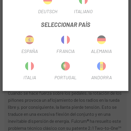
no hay una cámara de aire que se pueda perforar. ¿Y si
agujerea el tubeless? No hay nada que temer... la ventaja del
DEUTSCH
ITALIANO
sistema Fulcrum® 2-Way Fit™ es que os permite quitar la
SELECCIONAR PAÍS
válvula de cierre del tubeless e introducir una cámara de aire
normal que os permitirá llegar a casa.
RDB™ RIM DYNAMIC BALANCE
ESPAÑA
FRANCIA
ALEMANIA
El concepto es tan simple como genial: Sopesar la masa
de la junta de la llanta con una masa de valor similar
posicionada exactamente en la parte opuesta.
ITALIA
PORTUGAL
ANDORRA
2:1 TWO-TO-ONE SPOKE RATIO™ - DISC BRAKE
Cuando se hace fuerza sobre los pedales, la rotación de los
piñones provoca un aflojamiento de los radios en la rueda
libre y, por consiguiente, la llanta pierde tensión. Esto se
traduce en una excesiva flexión del conjunto y en una
inevitable dispersión de energía. Fulcrum® ha resuelto este
problema técnico clásico con su patente 2:1 Two-to-One™