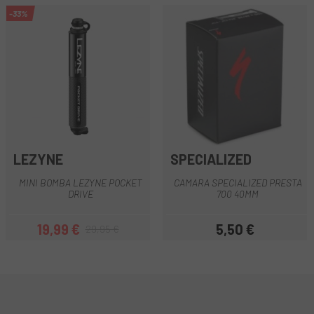
-33%
LEZYNE
SPECIALIZED
MINI BOMBA LEZYNE POCKET
CAMARA SPECIALIZED PRESTA
DRIVE
700 40MM
19,99 €
5,50 €
29,95 €
Precio
Precio regular
Precio