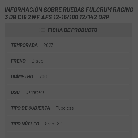
de satisfacción y fiabilidad. El departamento de
INFORMACIÓN SOBRE RUEDAS FULCRUM RACING
Investigación y Desarrollo de Fulcrum se ha concentrado
3 DB C19 2WF AFS 12-15/100 12/142 DRP
en la sustancia, llevando todo a un nivel superior, eligiendo
para cada componente fundamental la solución técnica
FICHA DE PRODUCTO
más equilibrada y avanzada.
TEMPORADA
2023
FRENO
Disco
DIÁMETRO
700
USO
Carretera
TIPO DE CUBIERTA
Tubeless
TIPO NÚCLEO
Sram XD