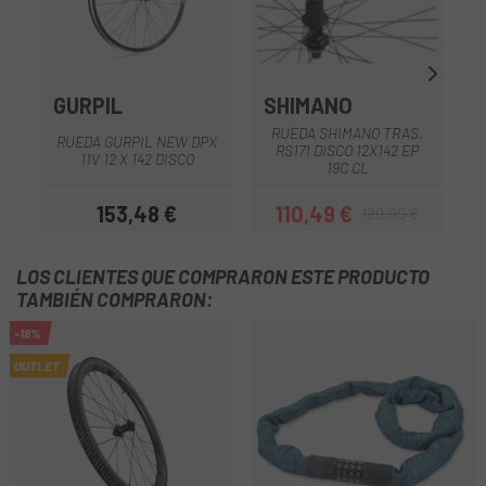
GURPIL
SHIMANO
D
RUEDA SHIMANO TRAS.
RUEDA GURPIL NEW DPX
RS171 DISCO 12X142 EP
11V 12 X 142 DISCO
19C CL
153,48 €
110,49 €
129,99 €
Precio
Precio
Precio regular
LOS CLIENTES QUE COMPRARON ESTE PRODUCTO
TAMBIÉN COMPRARON:
-18%
OUTLET