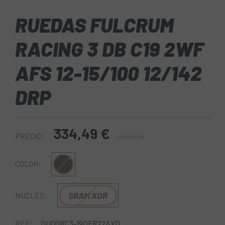
RUEDAS FULCRUM
RACING 3 DB C19 2WF
AFS 12-15/100 12/142
DRP
334,49 €
PRECIO:
669,00 €
Negro
COLOR:
SRAM XDR
NUCLEO:
REF:
DU00RC3-19DFR22AXD