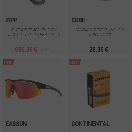
ZIPP
CUBE
RUEDA ZIPP 303 XPLR SW
CANDADO CUBE CHAIN LOCK
DISC C.L. DELANTERA 12X100
CORVID C120
696,99 €
29,95 €
850 €
Precio
Precio regular
Precio
-15%
-25%
EASSUN
CONTINENTAL