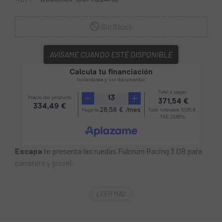
Sin Stock
AVÍSAME CUANDO ESTÉ DISPONIBLE
Escapa
te presenta las ruedas Fulcrum Racing 3 DB para
carretera y gravel.
Las
Ruedas Fulcrum Racing 3 DB C19 2WF AFS 12-
LEER MÁS
15/100 12/142 DRP
son un condensado de tecnología
pensado para aumentar las prestaciones en las
situaciones más variadas, definiendo un nuevo estándar